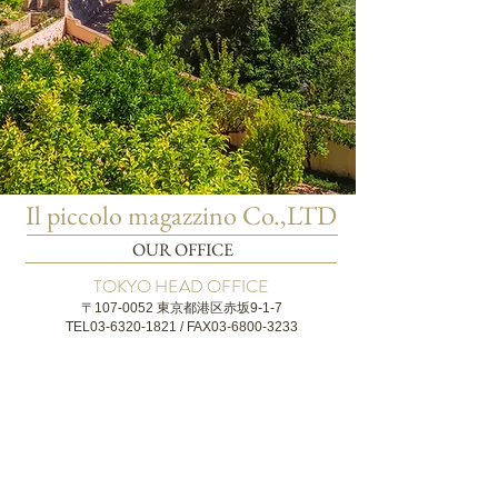
Il piccolo magazzino Co.,LTD
OUR OFFICE
TOKYO HEAD OFFICE
〒107-0052 東京都港区赤坂9-1-7
​TEL03-6320-1821 / FAX03-6800-3233